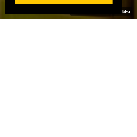
Foto: André Luiz Rangel da Silva
IMÓVEL | CÓD: IM83021
PROPRIEDADE RURAL,
PRATINHA,
EUGENÓPOLIS
favoritos
Compartilhar