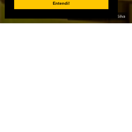
Entendi!
Foto: André Luiz Rangel da Silva
IMÓVEL | CÓD: IM22872
APARTAMENTO,
BARRA, MURIAÉ
favoritos
Compartilhar