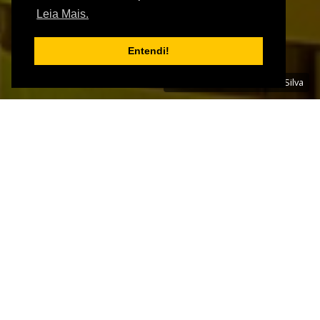
Leia Mais.
Entendi!
Foto: André Luiz Rangel da Silva
IMÓVEL | CÓD: 1526
SALA COMERCIAL,
CENTRO, MURIAÉ
favoritos