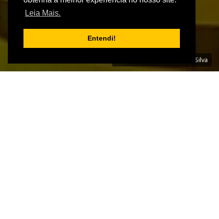
Leia Mais.
Entendi!
Foto: André Luiz Rangel da Silva
IMÓVEL | CÓD: IM10223
CASA, CONDOMÍNIO
SOLARE, MURIAÉ
favoritos